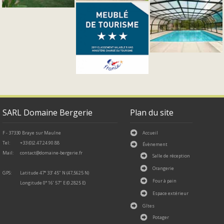
SARL Domaine Bergerie
Plan du site
F - 37330 Braye sur Maulne
Accueil
Tel:
+33 (0)2.47.24.90.88
Évènement
Mail:
contact
@
domaine-
bergerie.
fr
Salle de réception
Orangerie
GPS:
Latitude 47° 33’ 45’’ N (47,5625 N)
Four à pain
Longitude 0° 16’ 57’’ E (0.2825 E)
Espace extérieur
Gîtes
Potager