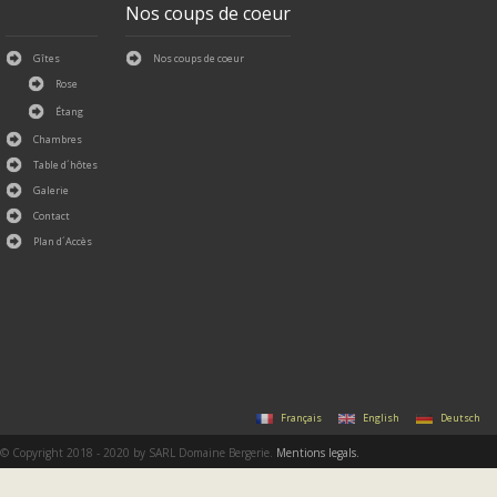
Nos coups de coeur
Gîtes
Nos coups de coeur
Rose
Étang
Chambres
Table d´hôtes
Galerie
Contact
Plan d´Accès
Français
English
Deutsch
© Copyright 2018 - 2020 by SARL Domaine Bergerie.
Mentions legals.