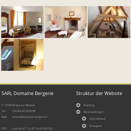
SARL Domaine Bergerie
Struktur der Website
F - 37330 Braye sur Maulne
Empfang
Tel:
+33 (0)2.47.24.90.88
Veranstaltungen
Mail:
contact
@
domaine-
bergerie.
fr
Hochzeitssaal
Orangerie
GPS:
Latitude 47° 33’ 45’’ N (47,5625 N)