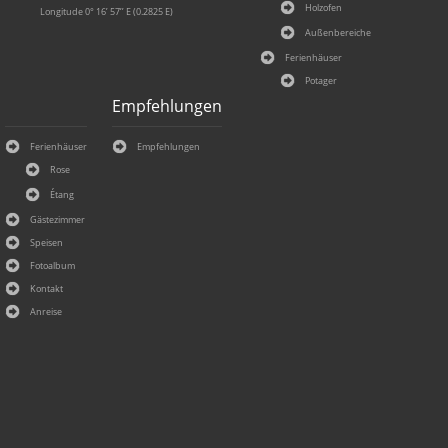
Holzofen
Longitude 0° 16’ 57’’ E (0.2825 E)
Außenbereiche
Ferienhäuser
Potager
Empfehlungen
Ferienhäuser
Empfehlungen
Rose
Étang
Gästezimmer
Speisen
Fotoalbum
Kontakt
Anreise