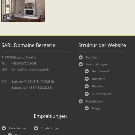
SARL Domaine Bergerie
Struktur der Website
F - 37330 Braye sur Maulne
Empfang
Tel:
+33 (0)2.47.24.90.88
Veranstaltungen
Mail:
contact
@
domaine-
bergerie.
fr
Hochzeitssaal
Orangerie
GPS:
Latitude 47° 33’ 45’’ N (47,5625 N)
Holzofen
Longitude 0° 16’ 57’’ E (0.2825 E)
Außenbereiche
Ferienhäuser
Potager
Empfehlungen
Ferienhäuser
Empfehlungen